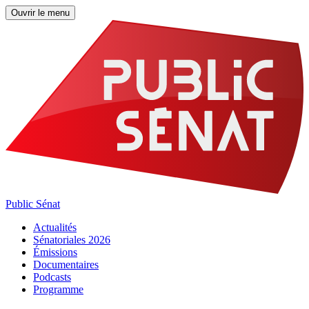
Ouvrir le menu
Public Sénat
Actualités
Sénatoriales 2026
Émissions
Documentaires
Podcasts
Programme