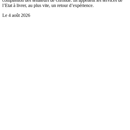
compassion des sénateurs de Gironde. Ils appellent les services de
l’Etat à livrer, au plus vite, un retour d’expérience.
Le
4 août 2026