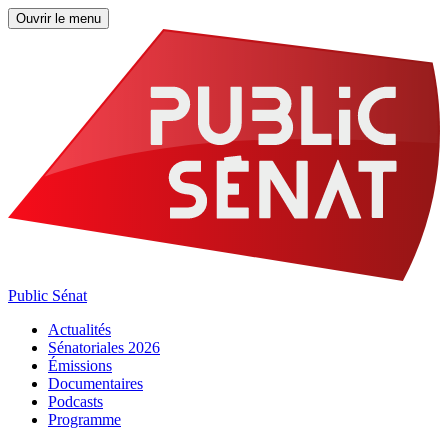
Ouvrir le menu
Public Sénat
Actualités
Sénatoriales 2026
Émissions
Documentaires
Podcasts
Programme