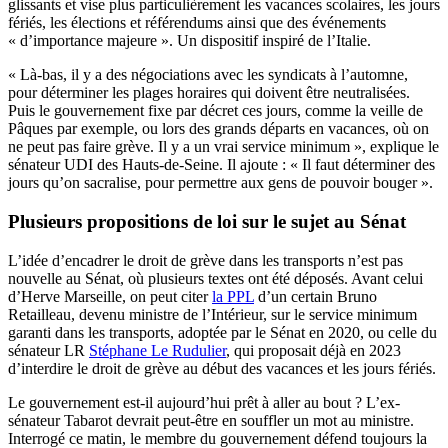
glissants et vise plus particulièrement les vacances scolaires, les jours
fériés, les élections et référendums ainsi que des événements
« d’importance majeure ». Un dispositif inspiré de l’Italie.
« Là-bas, il y a des négociations avec les syndicats à l’automne,
pour déterminer les plages horaires qui doivent être neutralisées.
Puis le gouvernement fixe par décret ces jours, comme la veille de
Pâques par exemple, ou lors des grands départs en vacances, où on
ne peut pas faire grève. Il y a un vrai service minimum », explique le
sénateur UDI des Hauts-de-Seine. Il ajoute : « Il faut déterminer des
jours qu’on sacralise, pour permettre aux gens de pouvoir bouger ».
Plusieurs propositions de loi sur le sujet au Sénat
L’idée d’encadrer le droit de grève dans les transports n’est pas
nouvelle au Sénat, où plusieurs textes ont été déposés. Avant celui
d’Herve Marseille, on peut citer
la PPL
d’un certain Bruno
Retailleau, devenu ministre de l’Intérieur, sur le service minimum
garanti dans les transports, adoptée par le Sénat en 2020, ou celle du
sénateur LR
Stéphane Le Rudulier
, qui proposait déjà en 2023
d’interdire le droit de grève au début des vacances et les jours fériés.
Le gouvernement est-il aujourd’hui prêt à aller au bout ? L’ex-
sénateur Tabarot devrait peut-être en souffler un mot au ministre.
Interrogé ce matin, le membre du gouvernement défend toujours la