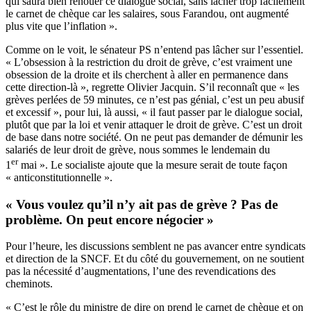
qui saura bien renouer ce dialogue social, sans lâcher trop facilement
le carnet de chèque car les salaires, sous Farandou, ont augmenté
plus vite que l’inflation ».
Comme on le voit, le sénateur PS n’entend pas lâcher sur l’essentiel.
« L’obsession à la restriction du droit de grève, c’est vraiment une
obsession de la droite et ils cherchent à aller en permanence dans
cette direction-là », regrette Olivier Jacquin. S’il reconnaît que « les
grèves perlées de 59 minutes, ce n’est pas génial, c’est un peu abusif
et excessif », pour lui, là aussi, « il faut passer par le dialogue social,
plutôt que par la loi et venir attaquer le droit de grève. C’est un droit
de base dans notre société. On ne peut pas demander de démunir les
salariés de leur droit de grève, nous sommes le lendemain du
er
1
mai ». Le socialiste ajoute que la mesure serait de toute façon
« anticonstitutionnelle ».
« Vous voulez qu’il n’y ait pas de grève ? Pas de
problème. On peut encore négocier »
Pour l’heure, les discussions semblent ne pas avancer entre syndicats
et direction de la SNCF. Et du côté du gouvernement, on ne soutient
pas la nécessité d’augmentations, l’une des revendications des
cheminots.
« C’est le rôle du ministre de dire on prend le carnet de chèque et on