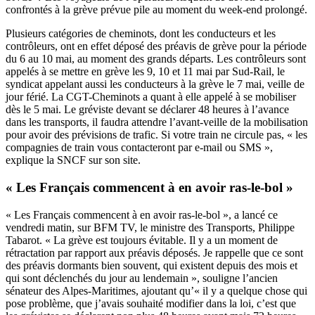
confrontés à la grève prévue pile au moment du week-end prolongé.
Plusieurs catégories de cheminots, dont les conducteurs et les
contrôleurs, ont en effet déposé des préavis de grève pour la période
du 6 au 10 mai, au moment des grands départs. Les contrôleurs sont
appelés à se mettre en grève les 9, 10 et 11 mai par Sud-Rail, le
syndicat appelant aussi les conducteurs à la grève le 7 mai, veille de
jour férié. La CGT-Cheminots a quant à elle appelé à se mobiliser
dès le 5 mai. Le gréviste devant se déclarer 48 heures à l’avance
dans les transports, il faudra attendre l’avant-veille de la mobilisation
pour avoir des prévisions de trafic. Si votre train ne circule pas, « les
compagnies de train vous contacteront par e-mail ou SMS »,
explique la SNCF sur son site.
« Les Français commencent à en avoir ras-le-bol »
« Les Français commencent à en avoir ras-le-bol », a lancé ce
vendredi matin, sur BFM TV, le ministre des Transports, Philippe
Tabarot. « La grève est toujours évitable. Il y a un moment de
rétractation par rapport aux préavis déposés. Je rappelle que ce sont
des préavis dormants bien souvent, qui existent depuis des mois et
qui sont déclenchés du jour au lendemain », souligne l’ancien
sénateur des Alpes-Maritimes, ajoutant qu’« il y a quelque chose qui
pose problème, que j’avais souhaité modifier dans la loi, c’est que