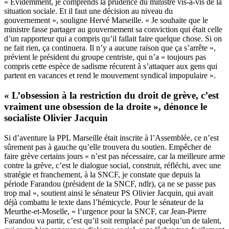
« Evidemment, je comprends la prudence du ministre vis-à-vis de la
situation sociale. Et il faut une décision au niveau du
gouvernement », souligne Hervé Marseille. « Je souhaite que le
ministre fasse partager au gouvernement sa conviction qui était celle
d’un rapporteur qui a compris qu’il fallait faire quelque chose. Si on
ne fait rien, ça continuera. Il n’y a aucune raison que ça s’arrête »,
prévient le président du groupe centriste, qui n’a « toujours pas
compris cette espèce de sadisme récurent à s’attaquer aux gens qui
partent en vacances et rend le mouvement syndical impopulaire ».
« L’obsession à la restriction du droit de grève, c’est
vraiment une obsession de la droite », dénonce le
socialiste Olivier Jacquin
Si d’aventure la PPL Marseille était inscrite à l’Assemblée, ce n’est
sûrement pas à gauche qu’elle trouvera du soutien. Empêcher de
faire grève certains jours « n’est pas nécessaire, car la meilleure arme
contre la grève, c’est le dialogue social, construit, réfléchi, avec une
stratégie et franchement, à la SNCF, je constate que depuis la
période Farandou (président de la SNCF, ndlr), ça ne se passe pas
trop mal », soutient ainsi le sénateur PS Olivier Jacquin, qui avait
déjà combattu le texte dans l’hémicycle. Pour le sénateur de la
Meurthe-et-Moselle, « l’urgence pour la SNCF, car Jean-Pierre
Farandou va partir, c’est qu’il soit remplacé par quelqu’un de talent,