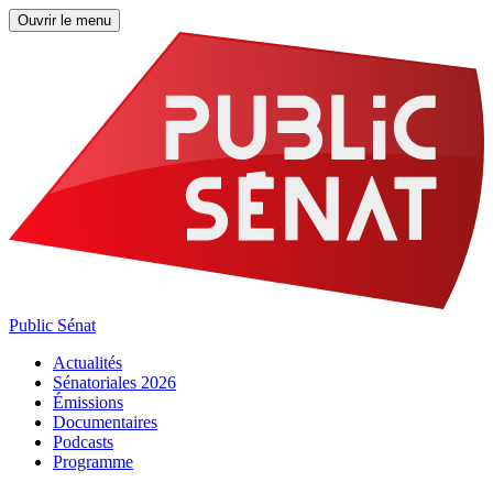
Ouvrir le menu
Public Sénat
Actualités
Sénatoriales 2026
Émissions
Documentaires
Podcasts
Programme