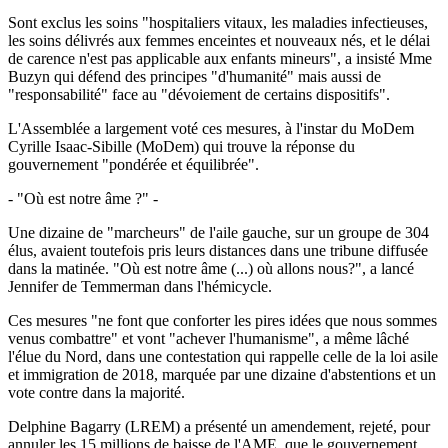
Sont exclus les soins "hospitaliers vitaux, les maladies infectieuses,
les soins délivrés aux femmes enceintes et nouveaux nés, et le délai
de carence n'est pas applicable aux enfants mineurs", a insisté Mme
Buzyn qui défend des principes "d'humanité" mais aussi de
"responsabilité" face au "dévoiement de certains dispositifs".
L'Assemblée a largement voté ces mesures, à l'instar du MoDem
Cyrille Isaac-Sibille (MoDem) qui trouve la réponse du
gouvernement "pondérée et équilibrée".
- "Où est notre âme ?" -
Une dizaine de "marcheurs" de l'aile gauche, sur un groupe de 304
élus, avaient toutefois pris leurs distances dans une tribune diffusée
dans la matinée. "Où est notre âme (...) où allons nous?", a lancé
Jennifer de Temmerman dans l'hémicycle.
Ces mesures "ne font que conforter les pires idées que nous sommes
venus combattre" et vont "achever l'humanisme", a même lâché
l'élue du Nord, dans une contestation qui rappelle celle de la loi asile
et immigration de 2018, marquée par une dizaine d'abstentions et un
vote contre dans la majorité.
Delphine Bagarry (LREM) a présenté un amendement, rejeté, pour
annuler les 15 millions de baisse de l'AME, que le gouvernement