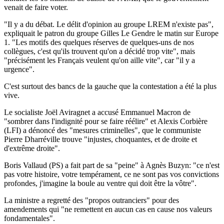
venait de faire voter.
"Il y a du débat. Le délit d'opinion au groupe LREM n'existe pas",
expliquait le patron du groupe Gilles Le Gendre le matin sur Europe
1. "Les motifs des quelques réserves de quelques-uns de nos
collègues, c'est qu'ils trouvent qu'on a décidé trop vite", mais
"précisément les Français veulent qu'on aille vite", car "il y a
urgence".
C'est surtout des bancs de la gauche que la contestation a été la plus
vive.
Le socialiste Joël Aviragnet a accusé Emmanuel Macron de
"sombrer dans l'indignité pour se faire réélire" et Alexis Corbière
(LFI) a dénoncé des "mesures criminelles", que le communiste
Pierre Dharréville trouve "injustes, choquantes, et de droite et
d'extrême droite".
Boris Vallaud (PS) a fait part de sa "peine" à Agnès Buzyn: "ce n'est
pas votre histoire, votre tempérament, ce ne sont pas vos convictions
profondes, j'imagine la boule au ventre qui doit être la vôtre".
La ministre a regretté des "propos outranciers" pour des
amendements qui "ne remettent en aucun cas en cause nos valeurs
fondamentales".