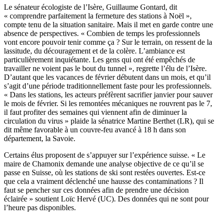
Le sénateur écologiste de l’Isère, Guillaume Gontard, dit
« comprendre parfaitement la fermeture des stations à Noël »,
compte tenu de la situation sanitaire. Mais il met en garde contre une
absence de perspectives. « Combien de temps les professionnels
vont encore pouvoir tenir comme ça ? Sur le terrain, on ressent de la
lassitude, du découragement et de la colère. L’ambiance est
particulièrement inquiétante. Les gens qui ont été empêchés de
travailler ne voient pas le bout du tunnel », regrette l’élu de l’Isère.
D’autant que les vacances de février débutent dans un mois, et qu’il
s’agit d’une période traditionnellement faste pour les professionnels.
« Dans les stations, les acteurs préfèrent sacrifier janvier pour sauver
le mois de février. Si les remontées mécaniques ne rouvrent pas le 7,
il faut profiter des semaines qui viennent afin de diminuer la
circulation du virus » plaide la sénatrice Martine Berthet (LR), qui se
dit même favorable à un couvre-feu avancé à 18 h dans son
département, la Savoie.
Certains élus proposent de s’appuyer sur l’expérience suisse. « Le
maire de Chamonix demande une analyse objective de ce qu’il se
passe en Suisse, où les stations de ski sont restées ouvertes. Est-ce
que cela a vraiment déclenché une hausse des contaminations ? Il
faut se pencher sur ces données afin de prendre une décision
éclairée » soutient Loïc Hervé (UC). Des données qui ne sont pour
l’heure pas disponibles.