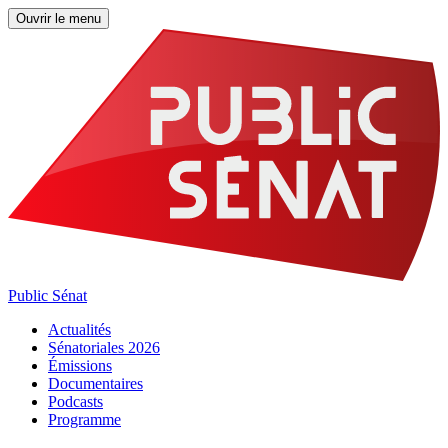
Ouvrir le menu
Public Sénat
Actualités
Sénatoriales 2026
Émissions
Documentaires
Podcasts
Programme