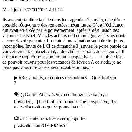
Mis à jour le
07/01/2021 à 11:55
Ils avaient stabiloté la date dans leur agenda : 7 janvier, date d’une
possible réouverture des remontées mécaniques. C’est l’échéance
qui avait été fixée par le gouvernement, après la désillusion
des
vacances de Noël.
Mais les acteurs de la montagne vont sans doute
encore devoir patienter. La faute à une situation sanitaire toujours
incontrôlée. Invité de LCI ce dimanche 3 janvier, le porte-parole du
gouvernement, Gabriel Attal, a douché les espoirs du secteur : « Il
est encore trop tôt pour donner une perspective […]. L’objectif est
de pouvoir rouvrir pour les vacances de février. A ce stade, je ne
peux pas vous dire si cela sera possible ou pas. »
▶
#Restaurants
, remontées mécaniques... Quel horizon
?
🗣
@GabrielAttal
: "On va continuer à se battre, à
travailler [...] C'est tôt pour donner une perspective, il y
a des discussions qui se poursuivent".
📺
#EnTouteFranchise
avec
@agindre
.
pic.twitter.com/OzqR9NisYl