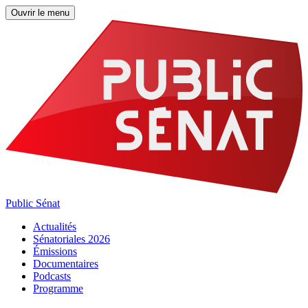
Ouvrir le menu
Public Sénat
Actualités
Sénatoriales 2026
Émissions
Documentaires
Podcasts
Programme