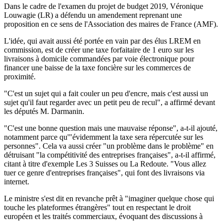
Dans le cadre de l'examen du projet de budget 2019, Véronique
Louwagie (LR) a défendu un amendement reprenant une
proposition en ce sens de l'Association des maires de France (AMF).
L'idée, qui avait aussi été portée en vain par des élus LREM en
commission, est de créer une taxe forfaitaire de 1 euro sur les
livraisons à domicile commandées par voie électronique pour
financer une baisse de la taxe foncière sur les commerces de
proximité.
"C'est un sujet qui a fait couler un peu d'encre, mais c'est aussi un
sujet qu'il faut regarder avec un petit peu de recul", a affirmé devant
les députés M. Darmanin.
"C'est une bonne question mais une mauvaise réponse", a-t-il ajouté,
notamment parce qu'"évidemment la taxe sera répercutée sur les
personnes". Cela va aussi créer "un problème dans le problème" en
détruisant "la compétitivité des entreprises françaises", a-t-il affirmé,
citant à titre d'exemple Les 3 Suisses ou La Redoute. "Vous allez
tuer ce genre d'entreprises françaises", qui font des livraisons via
internet.
Le ministre s'est dit en revanche prêt à "imaginer quelque chose qui
touche les plateformes étrangères" tout en respectant le droit
européen et les traités commerciaux, évoquant des discussions à