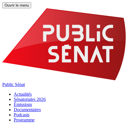
Ouvrir le menu
Public Sénat
Actualités
Sénatoriales 2026
Émissions
Documentaires
Podcasts
Programme