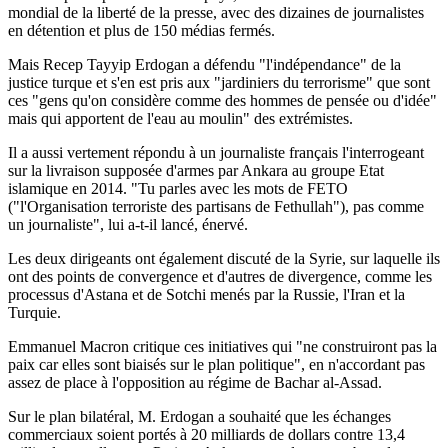
mondial de la liberté de la presse, avec des dizaines de journalistes
en détention et plus de 150 médias fermés.
Mais Recep Tayyip Erdogan a défendu "l'indépendance" de la
justice turque et s'en est pris aux "jardiniers du terrorisme" que sont
ces "gens qu'on considère comme des hommes de pensée ou d'idée"
mais qui apportent de l'eau au moulin" des extrémistes.
Il a aussi vertement répondu à un journaliste français l'interrogeant
sur la livraison supposée d'armes par Ankara au groupe Etat
islamique en 2014. "Tu parles avec les mots de FETO
("l'Organisation terroriste des partisans de Fethullah"), pas comme
un journaliste", lui a-t-il lancé, énervé.
Les deux dirigeants ont également discuté de la Syrie, sur laquelle ils
ont des points de convergence et d'autres de divergence, comme les
processus d'Astana et de Sotchi menés par la Russie, l'Iran et la
Turquie.
Emmanuel Macron critique ces initiatives qui "ne construiront pas la
paix car elles sont biaisés sur le plan politique", en n'accordant pas
assez de place à l'opposition au régime de Bachar al-Assad.
Sur le plan bilatéral, M. Erdogan a souhaité que les échanges
commerciaux soient portés à 20 milliards de dollars contre 13,4