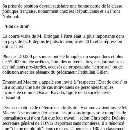
Sa prise de position devrait satisfaire une bonne partie de la classe
politique française, notamment chez les Républicains et au Front
National.
- 'Etat de droit' -
La courte visite de M. Erdogan à Paris était la plus importante dans
un pays de l'UE depuis le putsch manqué de 2016 et la répression
qui l'a suivi.
Plus de 140.000 personnes ont été limogées ou suspendues et plus
de 55.000 ont été arrêtées, dont des universitaires, des journalistes et
des militants pro-kurdes, accusés de propagande "terroriste" ou de
collusion avec les réseaux du prédicateur Fethullah Gülen.
Emmanuel Macron a appelé son invité à "respecter l'Etat de droit" et
lui a soumis une liste de cas individuels de personnes turques
incarcérée comme Osman Kavala, figure de la société civile
d'Istanbul.
Des associations de défense des droits de l'Homme avaient invité M.
Macron à se montrer ferme car "les prisons turques sont remplies de
journalistes qui n'ont fait que leur travail", selon Christophe Deloire,
secrétaire général de l'ONG Reporters sans frontières. Il a dénoncé
une "chape de plomb" dans ce pays, 155ème sur 180 au classement