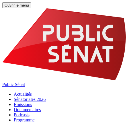
Ouvrir le menu
Public Sénat
Actualités
Sénatoriales 2026
Émissions
Documentaires
Podcasts
Programme