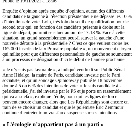
Publié le
19/11/2021 à 18:06
Enquête d’opinion après enquête d’opinion, aucun des différents
candidats de la gauche à l’élection présidentielle ne dépasse les 10 %
d’intentions de vote. Loin, très loin du seuil de qualification pour le
second tour qui, en fonction des candidats présents à droite sur la
ligne de départ, pourrait se situer autour de 17-18 %. Face à cette
situation, un grand rassemblement peut-il sauver la gauche d’une
nouvelle déroute à la présidentielle ? C’est ce que veulent croire les
165 000 inscrits de la « Primaire populaire », un mouvement citoyen
qui milite pour que différentes personnalités de gauche se soumettent
à un processus de désignation d’ici le début de l’année prochaine.
« Je n’y suis pas favorable », a indiqué vendredi sur Public Sénat
Anne Hidalgo, la maire de Paris, candidate investie par le Parti
socialiste, et qu’un sondage Opinionway publié le 18 novembre
donne à 5 ou 6 % des intentions de vote. « Je suis candidate à la
présidentielle, j’ai été investie par le PS et je porte un rassemblement
qui va au-delà », explique l’édile, pour qui les lignes de force
peuvent encore changer, alors que
Les Républicains sont encore en
train de se choisir un candidat
et que le polémiste Éric Zemmour
continue d’entretenir un vrai-faux suspense sur ses intentions.
« L’écologie n’appartient pas à un parti »