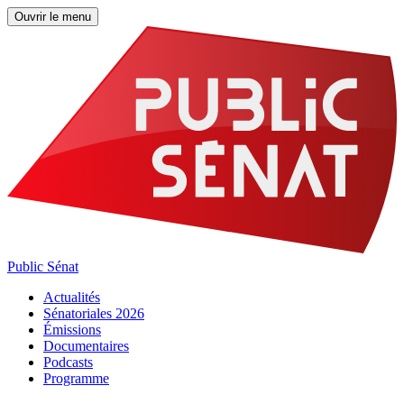
Ouvrir le menu
Public Sénat
Actualités
Sénatoriales 2026
Émissions
Documentaires
Podcasts
Programme