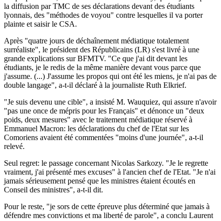
la diffusion par TMC de ses déclarations devant des étudiants
lyonnais, des "méthodes de voyou" contre lesquelles il va porter
plainte et saisir le CSA.
Après "quatre jours de déchaînement médiatique totalement
surréaliste", le président des Républicains (LR) s'est livré à une
grande explications sur BFMTV. "Ce que j'ai dit devant les
étudiants, je le redis de la même manière devant vous parce que
j'assume. (...) J'assume les propos qui ont été les miens, je n'ai pas de
double langage", a-t-il déclaré à la journaliste Ruth Elkrief.
"Je suis devenu une cible", a insisté M. Wauquiez, qui assure n'avoir
"pas une once de mépris pour les Français" et dénonce un "deux
poids, deux mesures" avec le traitement médiatique réservé à
Emmanuel Macron: les déclarations du chef de l'Etat sur les
Comoriens avaient été commentées "moins d'une journée", a-t-il
relevé.
Seul regret: le passage concernant Nicolas Sarkozy. "Je le regrette
vraiment, j'ai présenté mes excuses" à l'ancien chef de l'Etat. "Je n'ai
jamais sérieusement pensé que les ministres étaient écoutés en
Conseil des ministres", a-t-il dit.
Pour le reste, "je sors de cette épreuve plus déterminé que jamais à
défendre mes convictions et ma liberté de parole", a conclu Laurent