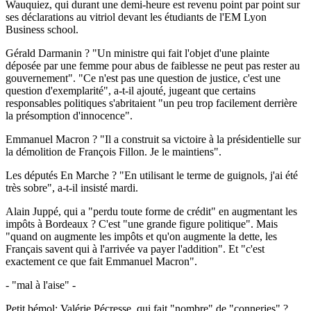
Wauquiez, qui durant une demi-heure est revenu point par point sur
ses déclarations au vitriol devant les étudiants de l'EM Lyon
Business school.
Gérald Darmanin ? "Un ministre qui fait l'objet d'une plainte
déposée par une femme pour abus de faiblesse ne peut pas rester au
gouvernement". "Ce n'est pas une question de justice, c'est une
question d'exemplarité", a-t-il ajouté, jugeant que certains
responsables politiques s'abritaient "un peu trop facilement derrière
la présomption d'innocence".
Emmanuel Macron ? "Il a construit sa victoire à la présidentielle sur
la démolition de François Fillon. Je le maintiens".
Les députés En Marche ? "En utilisant le terme de guignols, j'ai été
très sobre", a-t-il insisté mardi.
Alain Juppé, qui a "perdu toute forme de crédit" en augmentant les
impôts à Bordeaux ? C'est "une grande figure politique". Mais
"quand on augmente les impôts et qu'on augmente la dette, les
Français savent qui à l'arrivée va payer l'addition". Et "c'est
exactement ce que fait Emmanuel Macron".
- "mal à l'aise" -
Petit bémol: Valérie Pécresse, qui fait "nombre" de "conneries" ?