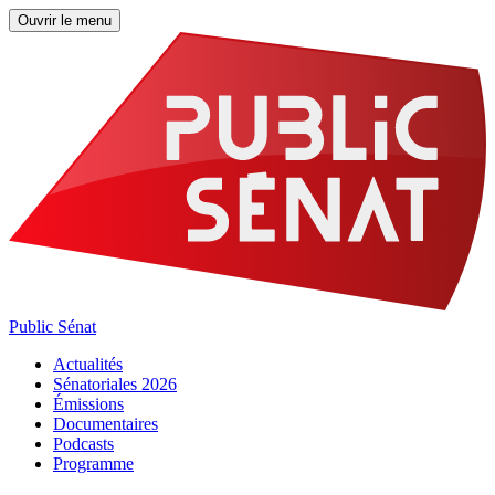
Ouvrir le menu
Public Sénat
Actualités
Sénatoriales 2026
Émissions
Documentaires
Podcasts
Programme