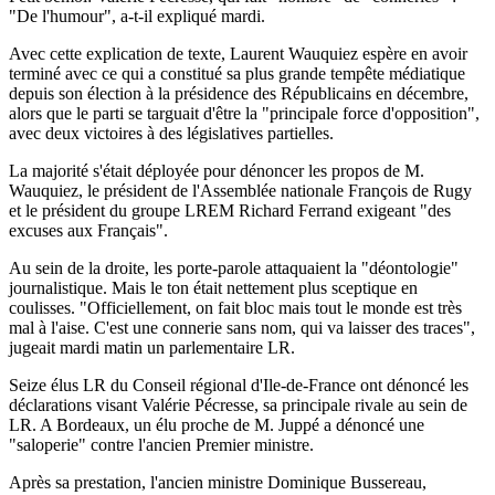
"De l'humour", a-t-il expliqué mardi.
Avec cette explication de texte, Laurent Wauquiez espère en avoir
terminé avec ce qui a constitué sa plus grande tempête médiatique
depuis son élection à la présidence des Républicains en décembre,
alors que le parti se targuait d'être la "principale force d'opposition",
avec deux victoires à des législatives partielles.
La majorité s'était déployée pour dénoncer les propos de M.
Wauquiez, le président de l'Assemblée nationale François de Rugy
et le président du groupe LREM Richard Ferrand exigeant "des
excuses aux Français".
Au sein de la droite, les porte-parole attaquaient la "déontologie"
journalistique. Mais le ton était nettement plus sceptique en
coulisses. "Officiellement, on fait bloc mais tout le monde est très
mal à l'aise. C'est une connerie sans nom, qui va laisser des traces",
jugeait mardi matin un parlementaire LR.
Seize élus LR du Conseil régional d'Ile-de-France ont dénoncé les
déclarations visant Valérie Pécresse, sa principale rivale au sein de
LR. A Bordeaux, un élu proche de M. Juppé a dénoncé une
"saloperie" contre l'ancien Premier ministre.
Après sa prestation, l'ancien ministre Dominique Bussereau,