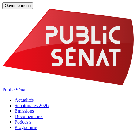
Ouvrir le menu
Public Sénat
Actualités
Sénatoriales 2026
Émissions
Documentaires
Podcasts
Programme