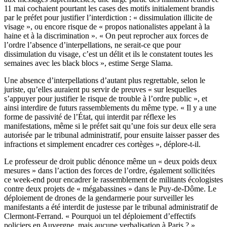
11 mai cochaient pourtant les cases des motifs initialement brandis
par le préfet pour justifier l’interdiction : « dissimulation illicite de
visage », ou encore risque de « propos nationalistes appelant à la
haine et à la discrimination ». « On peut reprocher aux forces de
l’ordre l’absence d’interpellations, ne serait-ce que pour
dissimulation du visage, c’est un délit et ils le constatent toutes les
semaines avec les black blocs », estime Serge Slama.
Une absence d’interpellations d’autant plus regrettable, selon le
juriste, qu’elles auraient pu servir de preuves « sur lesquelles
s’appuyer pour justifier le risque de trouble à l’ordre public », et
ainsi interdire de futurs rassemblements du même type. « Il y a une
forme de passivité de l’État, qui interdit par réflexe les
manifestations, même si le préfet sait qu’une fois sur deux elle sera
autorisée par le tribunal administratif, pour ensuite laisser passer des
infractions et simplement encadrer ces cortèges », déplore-t-il.
Le professeur de droit public dénonce même un « deux poids deux
mesures » dans l’action des forces de l’ordre, également sollicitées
ce week-end pour encadrer le rassemblement de militants écologistes
contre deux projets de « mégabassines » dans le Puy-de-Dôme. Le
déploiement de drones de la gendarmerie pour surveiller les
manifestants a été interdit de justesse par le tribunal administratif de
Clermont-Ferrand. « Pourquoi un tel déploiement d’effectifs
policiers en Auvergne, mais aucune verbalisation à Paris ? »,