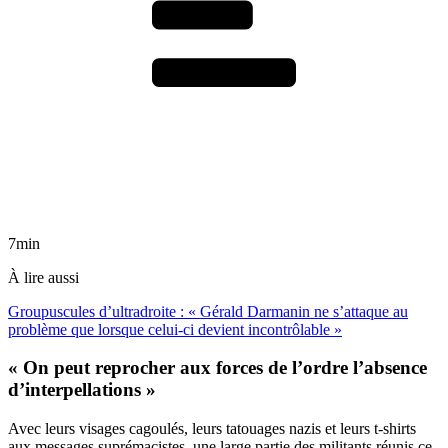
7min
À lire aussi
Groupuscules d’ultradroite : « Gérald Darmanin ne s’attaque au
problème que lorsque celui-ci devient incontrôlable »
« On peut reprocher aux forces de l’ordre l’absence
d’interpellations »
Avec leurs visages cagoulés, leurs tatouages nazis et leurs t-shirts
aux messages suprémacistes, une large partie des militants réunis ce