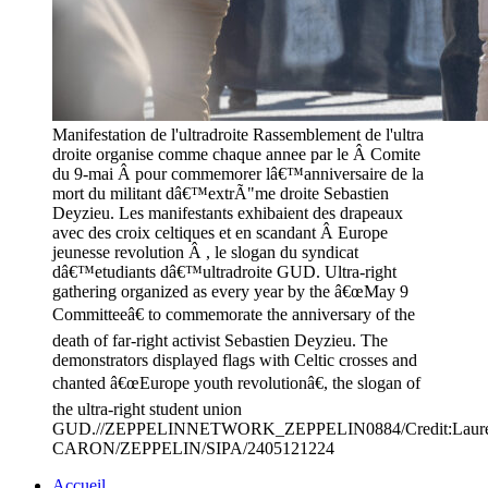
Manifestation de l'ultradroite Rassemblement de l'ultra
droite organise comme chaque annee par le Â Comite
du 9-mai Â pour commemorer lâ€™anniversaire de la
mort du militant dâ€™extrÃ"me droite Sebastien
Deyzieu. Les manifestants exhibaient des drapeaux
avec des croix celtiques et en scandant Â Europe
jeunesse revolution Â , le slogan du syndicat
dâ€™etudiants dâ€™ultradroite GUD. Ultra-right
gathering organized as every year by the â€œMay 9
Committeeâ€ to commemorate the anniversary of the
death of far-right activist Sebastien Deyzieu. The
demonstrators displayed flags with Celtic crosses and
chanted â€œEurope youth revolutionâ€, the slogan of
the ultra-right student union
GUD.//ZEPPELINNETWORK_ZEPPELIN0884/Credit:Laure
CARON/ZEPPELIN/SIPA/2405121224
Accueil