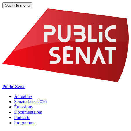
Ouvrir le menu
Public Sénat
Actualités
Sénatoriales 2026
Émissions
Documentaires
Podcasts
Programme