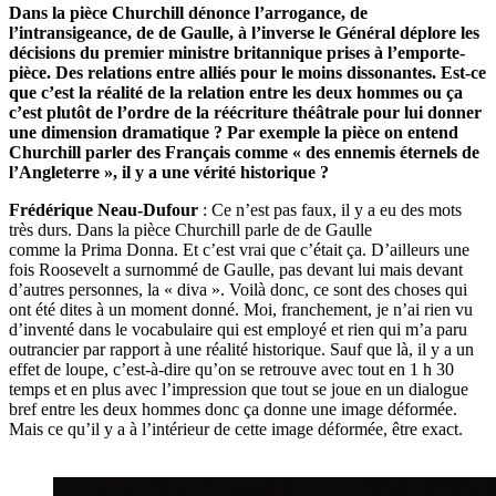
Dans la pièce Churchill dénonce l’arrogance, de
l’intransigeance, de de Gaulle, à l’inverse le Général déplore les
décisions du premier ministre britannique prises à l’emporte-
pièce. Des relations entre alliés pour le moins dissonantes. Est-ce
que c’est la réalité de la relation entre les deux hommes ou ça
c’est plutôt de l’ordre de la réécriture théâtrale pour lui donner
une dimension dramatique ? Par exemple la pièce on entend
Churchill parler des
Français comme « des ennemis éternels de
l’Angleterre », il y a une vérité historique ?
Frédérique Neau-Dufour
: Ce n’est pas faux, il y a eu des mots
très durs. Dans la pièce Churchill parle de de Gaulle
comme la Prima Donna. Et c’est vrai que c’était ça. D’ailleurs une
fois Roosevelt a surnommé de Gaulle, pas devant lui mais devant
d’autres personnes, la « diva ». Voilà donc, ce sont des choses qui
ont été dites à un moment donné. Moi, franchement, je n’ai rien vu
d’inventé dans le vocabulaire qui est employé et rien qui m’a paru
outrancier par rapport à une réalité historique. Sauf que là, il y a un
effet de loupe, c’est-à-dire qu’on se retrouve avec tout en 1 h 30
temps et en plus avec l’impression que tout se joue en un dialogue
bref entre les deux hommes donc ça donne une image déformée.
Mais ce qu’il y a à l’intérieur de cette image déformée, être exact.