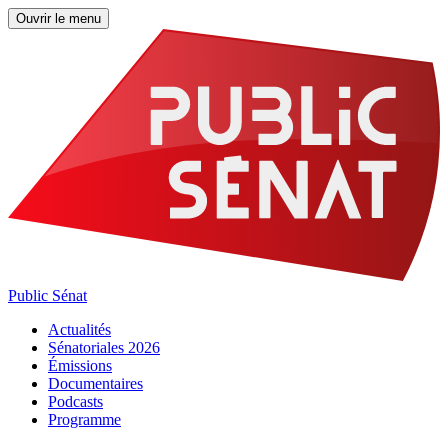
Ouvrir le menu
Public Sénat
Actualités
Sénatoriales 2026
Émissions
Documentaires
Podcasts
Programme