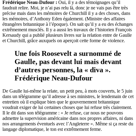
Frédérique Neau-Dufour :
Oui, il y a des témoignages qu’il
faudrait relire. Moi, je n’ai pas relu là, donc je ne vais pas être très
précise mais dans les mémoires de Churchill il y a des choses, dans
les mémoires, d’Anthony Eden également. (Ministre des affaires
étrangères britannique à l’époque). On sait qu’il y a eu des échanges
extrêmement musclés. Il y a aussi les travaux de l’historien François
Kersaudy qui a publié plusieurs livres sur la relation entre de Gaulle
et Churchill, grâce auxquels on aperçoit cette forme de violence.
Une fois Roosevelt a surnommé de
Gaulle, pas devant lui mais devant
d’autres personnes, la « diva ».
Frédérique Neau-Dufour
De Gaulle lui-même la relate, un petit peu, à mots couverts, le 5 juin
dans un télégramme qu’il adresse à ses ministres, le lendemain de cet
entretien où il explique bien que le gouvernement britannique
voudrait exiger de lui certaines choses que lui refuse très clairement.
Il le dit dans son télégramme : « Je refuse, car nous ne pouvons
admettre la supervision américaine dans nos propres affaires, ni dans
nos arrangements éventuels avec l’Angleterre ». Même si ça reste du
langage diplomatique, le ton est extrêmement ferme.