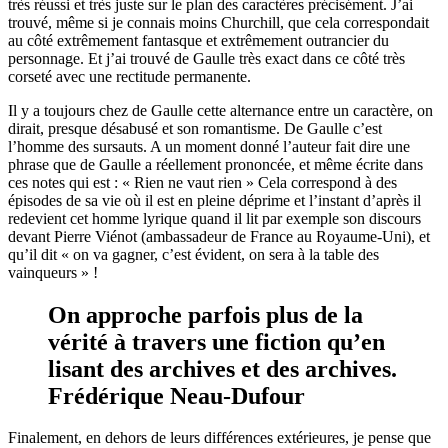
très réussi et très juste sur le plan des caractères précisément. J’ai
trouvé, même si je connais moins Churchill, que cela correspondait
au côté extrêmement fantasque et extrêmement outrancier du
personnage. Et j’ai trouvé de Gaulle très exact dans ce côté très
corseté avec une rectitude permanente.
Il y a toujours chez de Gaulle cette alternance entre un caractère, on
dirait, presque désabusé et son romantisme. De Gaulle c’est
l’homme des sursauts. A un moment donné l’auteur fait dire une
phrase que de Gaulle a réellement prononcée, et même écrite dans
ces notes qui est : « Rien ne vaut rien » Cela correspond à des
épisodes de sa vie où il est en pleine déprime et l’instant d’après il
redevient cet homme lyrique quand il lit par exemple son discours
devant Pierre Viénot (ambassadeur de France au Royaume-Uni), et
qu’il dit « on va gagner, c’est évident, on sera à la table des
vainqueurs » !
On approche parfois plus de la
vérité à travers une fiction qu’en
lisant des archives et des archives.
Frédérique Neau-Dufour
Finalement, en dehors de leurs différences extérieures, je pense que