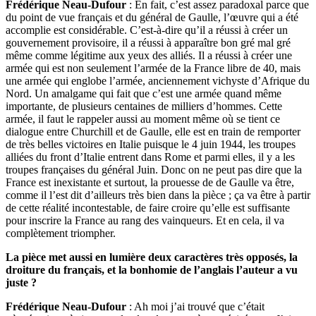
Frédérique Neau-Dufour
: En fait, c’est assez paradoxal parce que
du point de vue français et du général de Gaulle, l’œuvre qui a été
accomplie est considérable. C’est-à-dire qu’il a réussi à créer un
gouvernement provisoire, il a réussi à apparaître bon gré mal gré
même comme légitime aux yeux des alliés. Il a réussi à créer une
armée qui est non seulement l’armée de la France libre de 40,
m
ais
une armée qui englobe l’armée, anciennement vichyste d’Afrique du
Nord. Un amalgame qui fait que c’est une armée quand même
importante, de plusieurs centaines de milliers d’hommes. Cette
armée, il faut le rappeler aussi au moment même où se tient ce
dialogue entre Churchill et de Gaulle, elle est en train de remporter
de très belles victoires en Italie puisque le 4 juin 1944, les troupes
alliées du front d’Italie entrent dans Rome et parmi elles, il y a les
troupes françaises du général Juin. Donc on ne peut pas dire que la
France est inexistante et surtout, la prouesse de de Gaulle va être,
comme il l’est dit d’ailleurs très bien dans la pièce ; ça va être à partir
de cette réalité incontestable, de faire croire qu’elle est suffisante
pour inscrire la France au rang des vainqueurs. Et en cela, il va
complètement triompher.
La pièce met aussi en lumière deux caractères très opposés, la
droiture du français, et la bonhomie de l’anglais l’auteur a vu
juste ?
Frédérique Neau-Dufour
: Ah moi j’ai trouvé que c’était