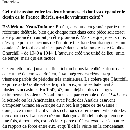
Interview.
Cette discussion entre les deux hommes, et dont va dépendre le
destin de la France libérée, a-t-elle vraiment existé ?
Frédérique Neau-Dufour :
En fait, c’est une en grande partie une
réécriture théâtrale, bien que chaque mot dans cette pièce soit exact,
a été prononcé ou aurait pu être prononcé. Mais ce que je veux dire,
c’est que pour les besoins de l’écriture théâtrale leur dialogue est un
condensé de tout ce qui s’est passé dans la relation de « de Gaulle-
Churchill » de 1940 à 1944. L’auteur a créé une unité de lieu, unité
de temps, mais qui est factice.
Cet entretien n’a jamais eu lieu, tel quel dans la réalité et donc dans
cette unité de temps et de lieu, il va intégrer des éléments qui
viennent parfois de périodes très antérieures. La colère que Churchill
exprime à de Gaulle est celle qui lui a exprimé verbalement à
plusieurs occasions. En 1942, 43, on a déjà eu des échanges
extrêmement violents. N’oublions pas, par exemple qu’en 1943 c’est
la période ou les Américains, avec l’aide des Anglais essayent
d’imposer Giraud en Afrique du Nord à la place de de Gaulle :
donc, à ce moment-là il y a des échanges extrêmement vifs entre les
deux hommes. La pièce crée un dialogue artificiel mais qui encore
une fois, à mon avis, est précieux parce qu’il est exact sur la nature
du rapport de force entre eux, et qu’il dit la vérité en la condensant.