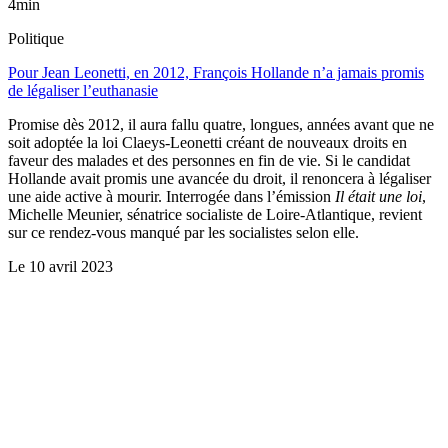
4min
Politique
Pour Jean Leonetti, en 2012, François Hollande n’a jamais promis
de légaliser l’euthanasie
Promise dès 2012, il aura fallu quatre, longues, années avant que ne
soit adoptée la loi Claeys-Leonetti créant de nouveaux droits en
faveur des malades et des personnes en fin de vie. Si le candidat
Hollande avait promis une avancée du droit, il renoncera à légaliser
une aide active à mourir. Interrogée dans l’émission
Il était une loi
,
Michelle Meunier, sénatrice socialiste de Loire-Atlantique, revient
sur ce rendez-vous manqué par les socialistes selon elle.
Le
10 avril 2023