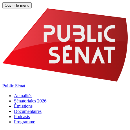
Ouvrir le menu
Public Sénat
Actualités
Sénatoriales 2026
Émissions
Documentaires
Podcasts
Programme