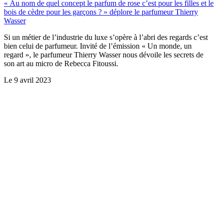
« Au nom de quel concept le parfum de rose c’est pour les filles et le
bois de cèdre pour les garçons ? » déplore le parfumeur Thierry
Wasser
Si un métier de l’industrie du luxe s’opère à l’abri des regards c’est
bien celui de parfumeur. Invité de l’émission « Un monde, un
regard »,
le parfumeur Thierry Wasser nous dévoile les secrets de
son art au micro de Rebecca Fitoussi.
Le
9 avril 2023