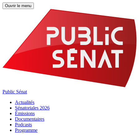
Ouvrir le menu
Public Sénat
Actualités
Sénatoriales 2026
Émissions
Documentaires
Podcasts
Programme