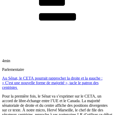
4min
Parlementaire
Au Sénat, le CETA pourrait rapprocher la droite et la gauche :
« C'est une nouvelle forme de majorité », tacle le patron des
centristes
Pour la première fois, le Sénat va s’exprimer sur le CETA, un
accord de libre-échange entre l’UE et le Canada. La majorité
sénatoriale de droite et du centre affiche des positions divergentes
sur ce texte. À notre micro, Hervé Marseille, le chef de file des
sénateurs centristes, reproche à ses partenaires LR d’utiliser ce débat