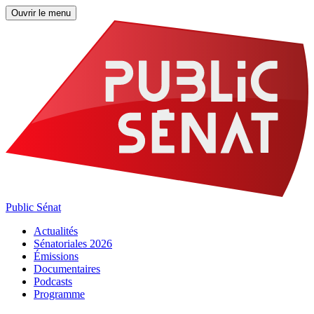
Ouvrir le menu
Public Sénat
Actualités
Sénatoriales 2026
Émissions
Documentaires
Podcasts
Programme