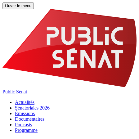
Ouvrir le menu
Public Sénat
Actualités
Sénatoriales 2026
Émissions
Documentaires
Podcasts
Programme