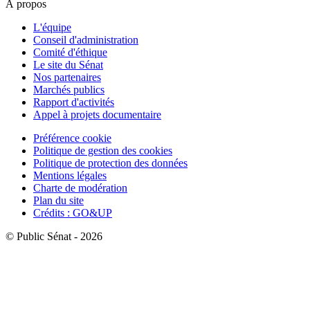
À propos
L'équipe
Conseil d'administration
Comité d'éthique
Le site du Sénat
Nos partenaires
Marchés publics
Rapport d'activités
Appel à projets documentaire
Préférence cookie
Politique de gestion des cookies
Politique de protection des données
Mentions légales
Charte de modération
Plan du site
Crédits : GO&UP
© Public Sénat - 2026