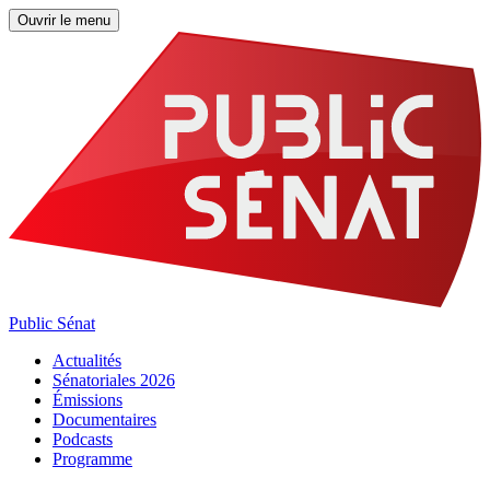
Ouvrir le menu
Public Sénat
Actualités
Sénatoriales 2026
Émissions
Documentaires
Podcasts
Programme