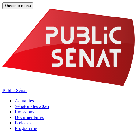
Ouvrir le menu
Public Sénat
Actualités
Sénatoriales 2026
Émissions
Documentaires
Podcasts
Programme