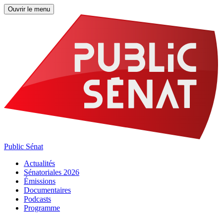
Ouvrir le menu
Public Sénat
Actualités
Sénatoriales 2026
Émissions
Documentaires
Podcasts
Programme