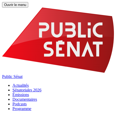
Ouvrir le menu
Public Sénat
Actualités
Sénatoriales 2026
Émissions
Documentaires
Podcasts
Programme