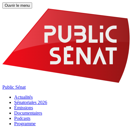
Ouvrir le menu
Public Sénat
Actualités
Sénatoriales 2026
Émissions
Documentaires
Podcasts
Programme