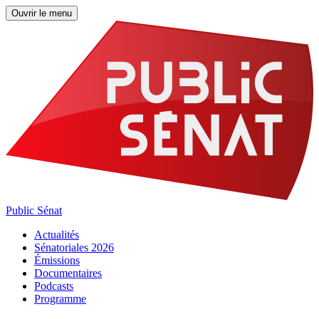
Ouvrir le menu
Public Sénat
Actualités
Sénatoriales 2026
Émissions
Documentaires
Podcasts
Programme