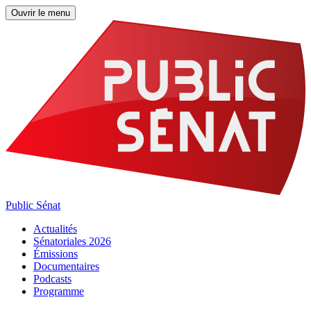
Ouvrir le menu
Public Sénat
Actualités
Sénatoriales 2026
Émissions
Documentaires
Podcasts
Programme