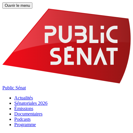
Ouvrir le menu
Public Sénat
Actualités
Sénatoriales 2026
Émissions
Documentaires
Podcasts
Programme