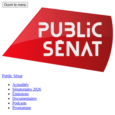
Ouvrir le menu
Public Sénat
Actualités
Sénatoriales 2026
Émissions
Documentaires
Podcasts
Programme