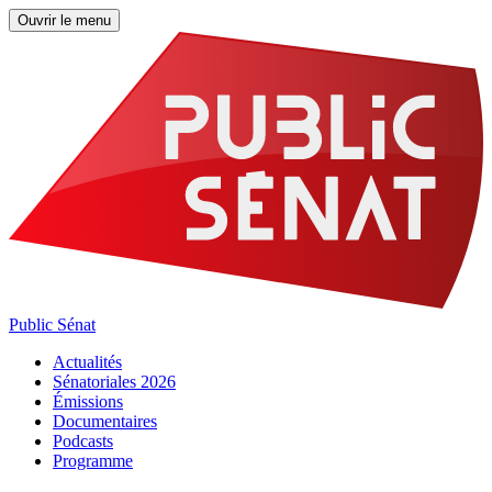
Ouvrir le menu
Public Sénat
Actualités
Sénatoriales 2026
Émissions
Documentaires
Podcasts
Programme