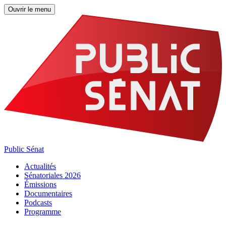
Ouvrir le menu
Public Sénat
Actualités
Sénatoriales 2026
Émissions
Documentaires
Podcasts
Programme