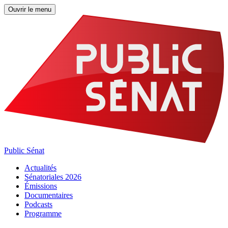
Ouvrir le menu
Public Sénat
Actualités
Sénatoriales 2026
Émissions
Documentaires
Podcasts
Programme