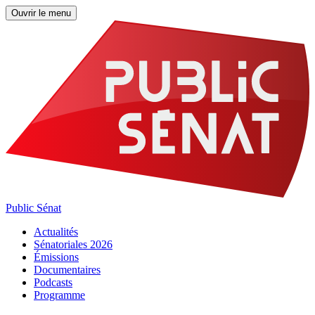
Ouvrir le menu
Public Sénat
Actualités
Sénatoriales 2026
Émissions
Documentaires
Podcasts
Programme