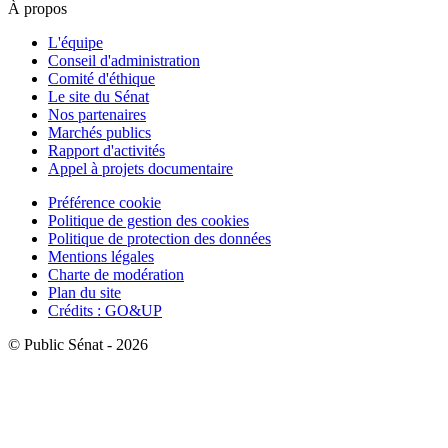
À propos
L'équipe
Conseil d'administration
Comité d'éthique
Le site du Sénat
Nos partenaires
Marchés publics
Rapport d'activités
Appel à projets documentaire
Préférence cookie
Politique de gestion des cookies
Politique de protection des données
Mentions légales
Charte de modération
Plan du site
Crédits : GO&UP
© Public Sénat - 2026