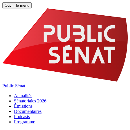
Ouvrir le menu
Public Sénat
Actualités
Sénatoriales 2026
Émissions
Documentaires
Podcasts
Programme