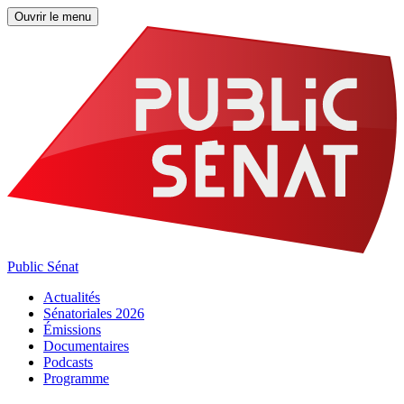
Ouvrir le menu
Public Sénat
Actualités
Sénatoriales 2026
Émissions
Documentaires
Podcasts
Programme