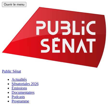
Ouvrir le menu
Public Sénat
Actualités
Sénatoriales 2026
Émissions
Documentaires
Podcasts
Programme