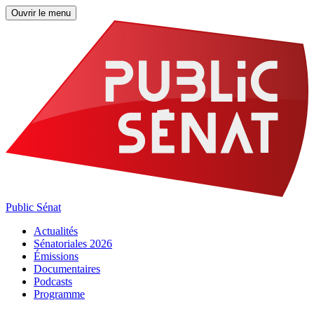
Ouvrir le menu
Public Sénat
Actualités
Sénatoriales 2026
Émissions
Documentaires
Podcasts
Programme