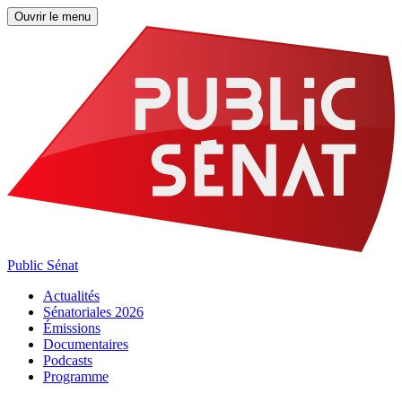
Ouvrir le menu
Public Sénat
Actualités
Sénatoriales 2026
Émissions
Documentaires
Podcasts
Programme