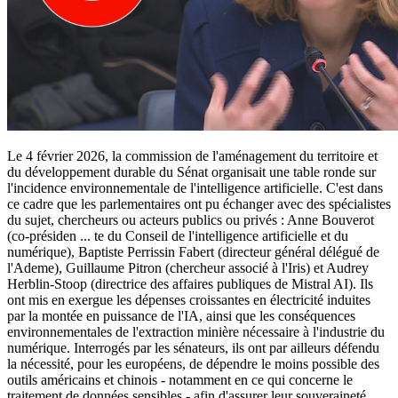
Le 4 février 2026, la commission de l'aménagement du territoire et
du développement durable du Sénat organisait une table ronde sur
l'incidence environnementale de l'intelligence artificielle. C'est dans
ce cadre que les parlementaires ont pu échanger avec des spécialistes
du sujet, chercheurs ou acteurs publics ou privés : Anne Bouverot
(co-présiden
...
te du Conseil de l'intelligence artificielle et du
numérique), Baptiste Perrissin Fabert (directeur général délégué de
l'Ademe), Guillaume Pitron (chercheur associé à l'Iris) et Audrey
Herblin-Stoop (directrice des affaires publiques de Mistral AI). Ils
ont mis en exergue les dépenses croissantes en électricité induites
par la montée en puissance de l'IA, ainsi que les conséquences
environnementales de l'extraction minière nécessaire à l'industrie du
numérique. Interrogés par les sénateurs, ils ont par ailleurs défendu
la nécessité, pour les européens, de dépendre le moins possible des
outils américains et chinois - notamment en ce qui concerne le
traitement de données sensibles - afin d'assurer leur souveraineté.