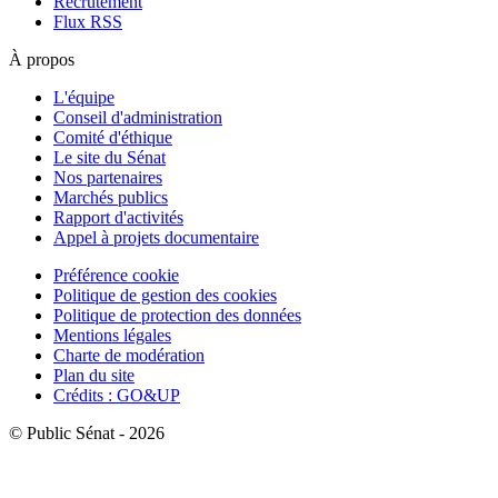
Recrutement
Flux RSS
À propos
L'équipe
Conseil d'administration
Comité d'éthique
Le site du Sénat
Nos partenaires
Marchés publics
Rapport d'activités
Appel à projets documentaire
Préférence cookie
Politique de gestion des cookies
Politique de protection des données
Mentions légales
Charte de modération
Plan du site
Crédits : GO&UP
© Public Sénat - 2026