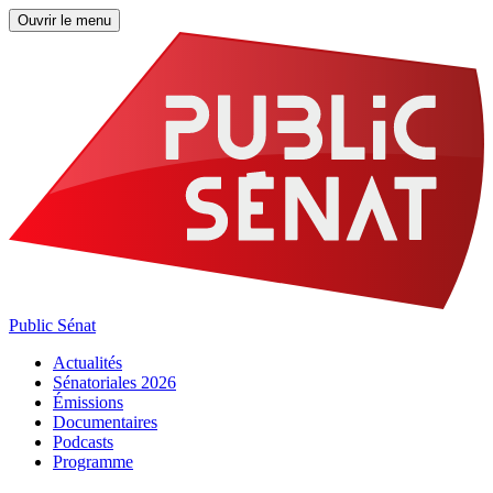
Ouvrir le menu
Public Sénat
Actualités
Sénatoriales 2026
Émissions
Documentaires
Podcasts
Programme