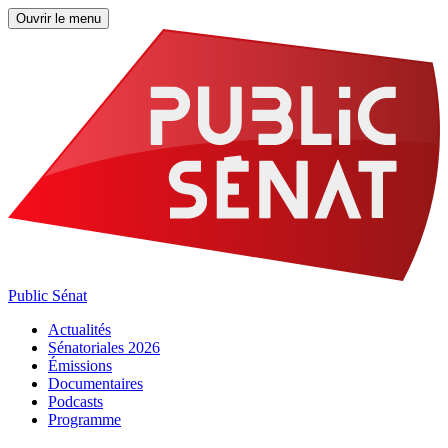
Ouvrir le menu
Public Sénat
Actualités
Sénatoriales 2026
Émissions
Documentaires
Podcasts
Programme