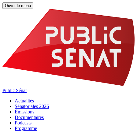
Ouvrir le menu
Public Sénat
Actualités
Sénatoriales 2026
Émissions
Documentaires
Podcasts
Programme