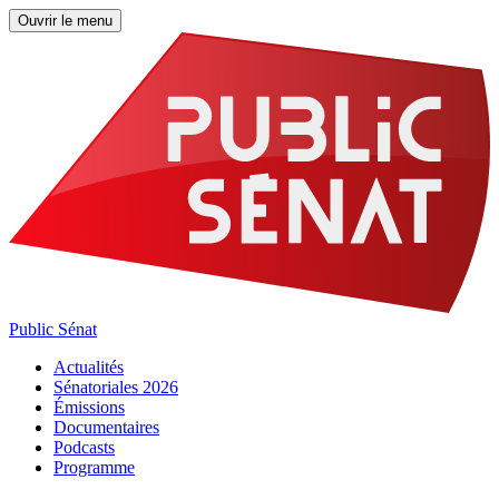
Ouvrir le menu
Public Sénat
Actualités
Sénatoriales 2026
Émissions
Documentaires
Podcasts
Programme