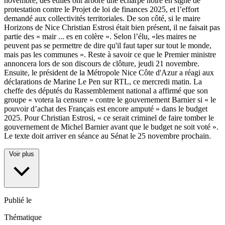
novembre, des édiles ont arboré une écharpe noire en signe de
protestation contre le Projet de loi de finances 2025, et l’effort
demandé aux collectivités territoriales. De son côté, si le maire
Horizons de Nice Christian Estrosi était bien présent, il ne faisait pas
partie des « mair
...
es en colère ». Selon l’élu, «les maires ne
peuvent pas se permettre de dire qu'il faut taper sur tout le monde,
mais pas les communes ». Reste à savoir ce que le Premier ministre
annoncera lors de son discours de clôture, jeudi 21 novembre.
Ensuite, le président de la Métropole Nice Côte d'Azur a réagi aux
déclarations de Marine Le Pen sur RTL, ce mercredi matin. La
cheffe des députés du Rassemblement national a affirmé que son
groupe « votera la censure » contre le gouvernement Barnier si « le
pouvoir d’achat des Français est encore amputé » dans le budget
2025. Pour Christian Estrosi, « ce serait criminel de faire tomber le
gouvernement de Michel Barnier avant que le budget ne soit voté ».
Le texte doit arriver en séance au Sénat le 25 novembre prochain.
Voir plus
Publié le
Thématique