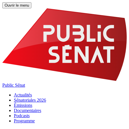
Ouvrir le menu
Public Sénat
Actualités
Sénatoriales 2026
Émissions
Documentaires
Podcasts
Programme