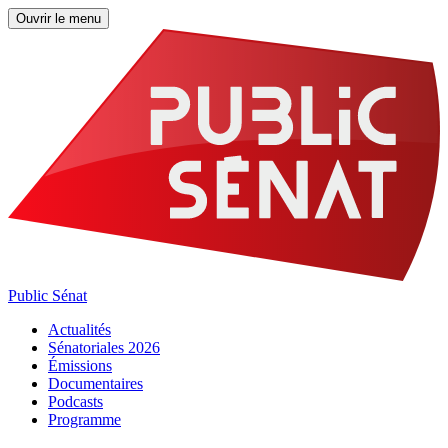
Ouvrir le menu
Public Sénat
Actualités
Sénatoriales 2026
Émissions
Documentaires
Podcasts
Programme