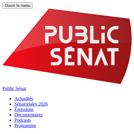
Ouvrir le menu
Public Sénat
Actualités
Sénatoriales 2026
Émissions
Documentaires
Podcasts
Programme