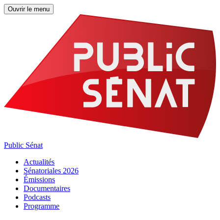
Ouvrir le menu
Public Sénat
Actualités
Sénatoriales 2026
Émissions
Documentaires
Podcasts
Programme