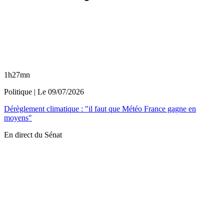
1h27mn
Politique
| Le
09/07/2026
Dérèglement climatique : "il faut que Météo France gagne en
moyens"
En direct du Sénat