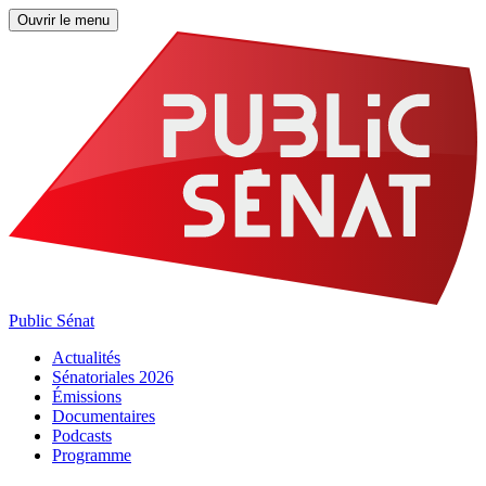
Ouvrir le menu
Public Sénat
Actualités
Sénatoriales 2026
Émissions
Documentaires
Podcasts
Programme