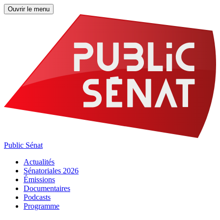
Ouvrir le menu
Public Sénat
Actualités
Sénatoriales 2026
Émissions
Documentaires
Podcasts
Programme