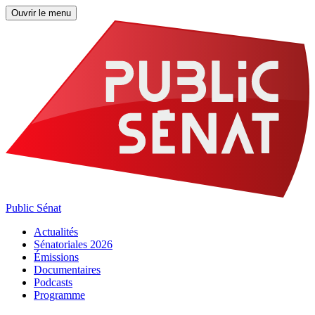
Ouvrir le menu
Public Sénat
Actualités
Sénatoriales 2026
Émissions
Documentaires
Podcasts
Programme