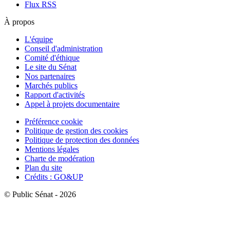
Flux RSS
À propos
L'équipe
Conseil d'administration
Comité d'éthique
Le site du Sénat
Nos partenaires
Marchés publics
Rapport d'activités
Appel à projets documentaire
Préférence cookie
Politique de gestion des cookies
Politique de protection des données
Mentions légales
Charte de modération
Plan du site
Crédits : GO&UP
© Public Sénat - 2026