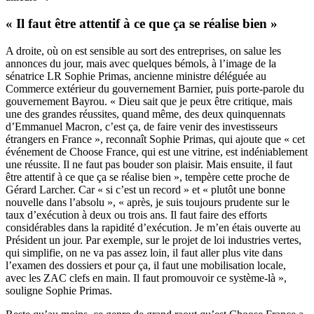
« Il faut être attentif à ce que ça se réalise bien »
A droite, où on est sensible au sort des entreprises, on salue les
annonces du jour, mais avec quelques bémols, à l’image de la
sénatrice LR Sophie Primas, ancienne ministre déléguée au
Commerce extérieur du gouvernement Barnier, puis porte-parole du
gouvernement Bayrou. « Dieu sait que je peux être critique, mais
une des grandes réussites, quand même, des deux quinquennats
d’Emmanuel Macron, c’est ça, de faire venir des investisseurs
étrangers en France », reconnaît Sophie Primas, qui ajoute que « cet
événement de Choose France, qui est une vitrine, est indéniablement
une réussite. Il ne faut pas bouder son plaisir. Mais ensuite, il faut
être attentif à ce que ça se réalise bien », tempère cette proche de
Gérard Larcher. Car « si c’est un record » et « plutôt une bonne
nouvelle dans l’absolu », « après, je suis toujours prudente sur le
taux d’exécution à deux ou trois ans. Il faut faire des efforts
considérables dans la rapidité d’exécution. Je m’en étais ouverte au
Président un jour. Par exemple, sur le projet de loi industries vertes,
qui simplifie, on ne va pas assez loin, il faut aller plus vite dans
l’examen des dossiers et pour ça, il faut une mobilisation locale,
avec les ZAC clefs en main. Il faut promouvoir ce système-là »,
souligne Sophie Primas.