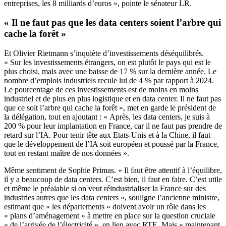
entreprises, les 8 milliards d’euros », pointe le sénateur LR.
« Il ne faut pas que les data centers soient l’arbre qui
cache la forêt »
Et Olivier Rietmann s’inquiète d’investissements déséquilibrés.
« Sur les investissements étrangers, on est plutôt le pays qui est le
plus choisi, mais avec une baisse de 17 % sur la dernière année. Le
nombre d’emplois industriels recule lui de 4 % par rapport à 2024.
Le pourcentage de ces investissements est de moins en moins
industriel et de plus en plus logistique et en data center. Il ne faut pas
que ce soit l’arbre qui cache la forêt », met en garde le président de
la délégation, tout en ajoutant : « Après, les data centers, je suis à
200 % pour leur implantation en France, car il ne faut pas prendre de
retard sur l’IA. Pour tenir tête aux Etats-Unis et à la Chine, il faut
que le développement de l’IA soit européen et poussé par la France,
tout en restant maître de nos données ».
Même sentiment de Sophie Primas. « Il faut être attentif à l’équilibre,
il y a beaucoup de data centers. C’est bien, il faut en faire. C’est utile
et même le préalable si on veut réindustrialiser la France sur des
industries autres que les data centers », souligne l’ancienne ministre,
estimant que « les départements » doivent avoir un rôle dans les
« plans d’aménagement » à mettre en place sur la question cruciale
« de l’arrivée de l’électricité », en lien avec RTE. Mais « maintenant,