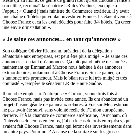
Reste qu’au moins, ce genre de grand raout qu’est Choose France a
son utilité, reconnaît la sénatrice LR des Yvelines, exemple à
l’appui : « Quand j’étais ministre du Commerce extérieur, il y avait
une chaîne d’hôtels qui voulait investir en France. Ils étaient venus à
Choose France et ça les avait décidés pour faire 3/4 hôtels. Ça créer
une envie d’installation ».
« Je salue ces annonces… en tant qu’annonces »
Son collègue Olivier Rietmann, président de la délégation
sénatoriale aux entreprises, est peut-être plus mitigé. « Je salue ces
annonces… en tant qu’annonces. Ça fait quand même des années
maintenant qu’Emmanuel Macron nous habitue à des annonces
extraordinaires, notamment à Choose France. Sur le papier, ça
s’annonce très prometteur. Mais le bilan reste lui très mitigé et très
contrasté », tempère le sénateur LR de Haute-Saône.
Il prend exemple sur l’entreprise « Carbon, venue trois fois à
Choose France, mais pas invitée cette année. Ils ont abandonné un
projet d’usine géante de panneaux solaires, à Fos-sur-Mer, estimant
ne pas avoir été suivi, sans volonté réelle de l’Union européenne
derrière. Et à la chambre de commerce américaine, l’Amcham, où
j’interviens de temps en temps, j’ai eu le cas de trois entreprises, qui
avaient fait Choose France, mais qui feront des investissements dans
un autre pays. Pourquoi ? A cause de la surtaxe sur les grosses