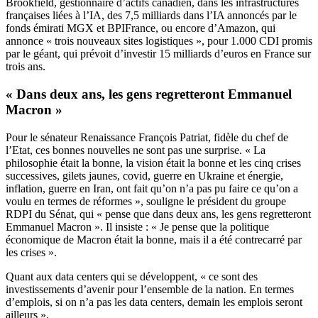
Brookfield, gestionnaire d’actifs canadien, dans les infrastructures
françaises liées à l’IA, des 7,5 milliards dans l’IA annoncés par le
fonds émirati MGX et BPIFrance, ou encore d’Amazon, qui
annonce « trois nouveaux sites logistiques », pour 1.000 CDI promis
par le géant, qui prévoit d’investir 15 milliards d’euros en France sur
trois ans.
« Dans deux ans, les gens regretteront Emmanuel
Macron »
Pour le sénateur Renaissance François Patriat, fidèle du chef de
l’Etat, ces bonnes nouvelles ne sont pas une surprise. « La
philosophie était la bonne, la vision était la bonne et les cinq crises
successives, gilets jaunes, covid, guerre en Ukraine et énergie,
inflation, guerre en Iran, ont fait qu’on n’a pas pu faire ce qu’on a
voulu en termes de réformes », souligne le président du groupe
RDPI du Sénat, qui « pense que dans deux ans, les gens regretteront
Emmanuel Macron ». Il insiste : « Je pense que la politique
économique de Macron était la bonne, mais il a été contrecarré par
les crises ».
Quant aux data centers qui se développent, « ce sont des
investissements d’avenir pour l’ensemble de la nation. En termes
d’emplois, si on n’a pas les data centers, demain les emplois seront
ailleurs ».