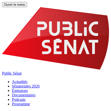
Ouvrir le menu
Public Sénat
Actualités
Sénatoriales 2026
Émissions
Documentaires
Podcasts
Programme