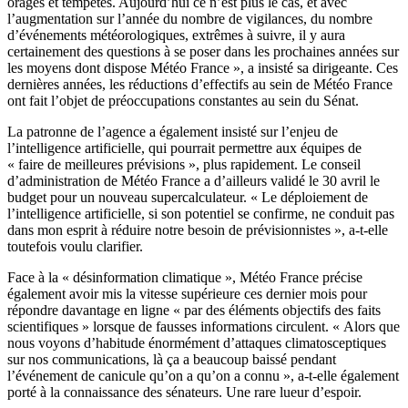
orages et tempêtes. Aujourd’hui ce n’est plus le cas, et avec
l’augmentation sur l’année du nombre de vigilances, du nombre
d’événements météorologiques, extrêmes à suivre, il y aura
certainement des questions à se poser dans les prochaines années sur
les moyens dont dispose Météo France », a insisté sa dirigeante. Ces
dernières années, les réductions d’effectifs au sein de Météo France
ont fait l’objet de préoccupations constantes au sein du Sénat.
La patronne de l’agence a également insisté sur l’enjeu de
l’intelligence artificielle, qui pourrait permettre aux équipes de
« faire de meilleures prévisions », plus rapidement. Le conseil
d’administration de Météo France a d’ailleurs validé le 30 avril le
budget pour un nouveau supercalculateur. « Le déploiement de
l’intelligence artificielle, si son potentiel se confirme, ne conduit pas
dans mon esprit à réduire notre besoin de prévisionnistes », a-t-elle
toutefois voulu clarifier.
Face à la « désinformation climatique », Météo France précise
également avoir mis la vitesse supérieure ces dernier mois pour
répondre davantage en ligne « par des éléments objectifs des faits
scientifiques » lorsque de fausses informations circulent. « Alors que
nous voyons d’habitude énormément d’attaques climatosceptiques
sur nos communications, là ça a beaucoup baissé pendant
l’événement de canicule qu’on a qu’on a connu », a-t-elle également
porté à la connaissance des sénateurs. Une rare lueur d’espoir.