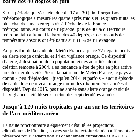
barre des 40 degrés en juin
Sur la période qui s’est étendue du 17 au 30 juin, l’organisme
météorologique a mesuré les quatre après-midis et les quatre nuits les
plus chauds jamais enregistrés à l’échelle de la France
métropolitaine. Au cours de l’épisode, plus de 40 % du territoire
métropolitain a franchi la barre des 40 degrés, et des records de
température absolus ont été battus sur 31 % de l’Hexagone.
Au plus fort de la canicule, Météo France a placé 72 départements
en alerte rouge canicule, et 14 en vigilance orange. Ce dispositif
d’alerte, à destination de la population et des autorités, dont la
création remonte à 2004, a eu tendance à être de plus en plus activé
lors des derniers étés. Selon la patronne de Météo France, le pays a
connu « peu d’épisodes » jusqu’en 2014, et parfois « aucun épisode
de canicule » de niveau orange durant les dix premières années du
dispositif. Depuis 2015, pas une année sans alerte orange canicule.
La vigilance a été hissée sur cinq des sept dernières années.
Jusqu’à 120 nuits tropicales par an sur les territoires
de l’arc méditerranéen
La haute fonctionnaire a également détaillé les projections
climatiques de l’institut, basées sur la trajectoire de réchauffement de
référence pour l’adaptation au changement climatique (TRACC),