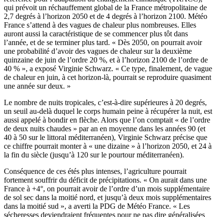
qui prévoit un réchauffement global de la France métropolitaine de
2,7 degrés à l’horizon 2050 et de 4 degrés à l’horizon 2100. Météo
France s’attend à des vagues de chaleur plus nombreuses. Elles
auront aussi la caractéristique de se commencer plus tôt dans
l’année, et de se terminer plus tard. « Dès 2050, on pourrait avoir
une probabilité d’avoir des vagues de chaleur sur la deuxième
quinzaine de juin de l’ordre 20 %, et à l’horizon 2100 de l’ordre de
40 % », a exposé Virginie Schwarz. « Ce type, finalement, de vague
de chaleur en juin, à cet horizon-là, pourrait se reproduire quasiment
une année sur deux. »
Le nombre de nuits tropicales, c’est-à-dire supérieures à 20 degrés,
un seuil au-delà duquel le corps humain peine à récupérer la nuit, est
aussi appelé à bondir en flèche. Alors que l’on comptait « de l’ordre
de deux nuits chaudes » par an en moyenne dans les années 90 (et
40 à 50 sur le littoral méditerranéen), Virginie Schwarz précise que
ce chiffre pourrait monter à « une dizaine » à l’horizon 2050, et 24 à
la fin du siècle (jusqu’à 120 sur le pourtour méditerranéen).
Conséquence de ces étés plus intenses, l’agriculture pourrait
fortement souffrir du déficit de précipitations. « On aurait dans une
France à +4°, on pourrait avoir de l’ordre d’un mois supplémentaire
de sol sec dans la moitié nord, et jusqu’à deux mois supplémentaires
dans la moitié sud », a averti la PDG de Météo France. « Les
sécheresses deviendraient fréquentes pour ne pas dire généralisées