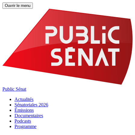
Ouvrir le menu
Public Sénat
Actualités
Sénatoriales 2026
Émissions
Documentaires
Podcasts
Programme