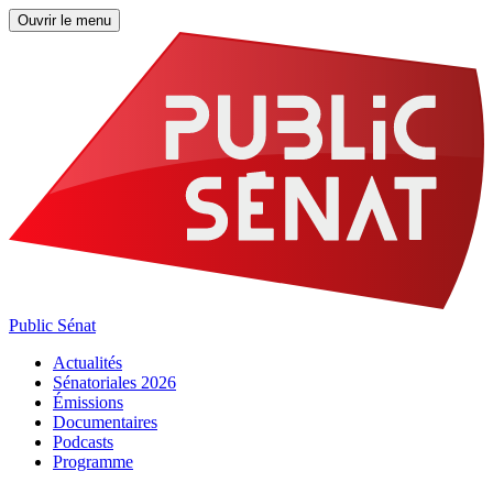
Ouvrir le menu
Public Sénat
Actualités
Sénatoriales 2026
Émissions
Documentaires
Podcasts
Programme