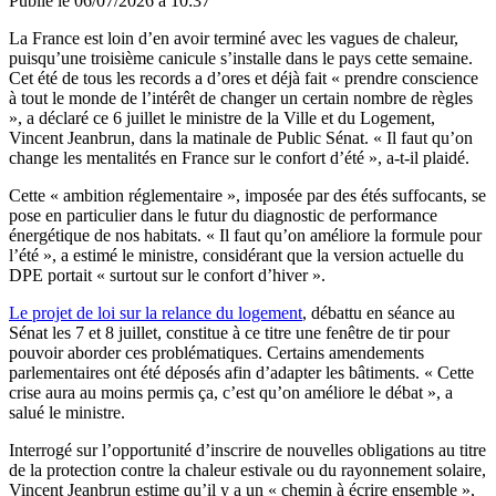
Publié le
06/07/2026 à 10:37
La France est loin d’en avoir terminé avec les vagues de chaleur,
puisqu’une troisième canicule s’installe dans le pays
cette semaine
.
Cet été de tous les records a d’ores
et déjà
fait « prendre conscience
à tout le monde de l’intérêt de changer un certain nombre de règles
», a déclaré ce 6 juillet le ministre de la Ville et du Logement,
Vincent Jeanbrun, dans la matinale de Public Sénat. « Il faut qu’on
change les mentalités en France sur le confort d’été », a-t-il plaidé.
Cette « ambition réglementaire », imposée par des étés suffocants, se
pose en particulier dans le futur du diagnostic de performance
énergétique de nos habitats. « Il faut qu’on améliore la formule pour
l’été », a estimé le ministre, considérant que la version actuelle du
DPE portait « surtout sur le confort d’hiver ».
Le projet de loi sur la relance du logement
, débattu en séance au
Sénat les 7 et 8 juillet, constitue à ce titre une fenêtre de tir pour
pouvoir aborder ces problématiques. Certains amendements
parlementaires ont été déposés afin d’adapter les bâtiments. « Cette
crise aura au moins permis ça, c’est qu’on améliore le débat », a
salué le ministre.
Interrogé sur l’opportunité d’inscrire de nouvelles obligations au titre
de la protection contre la chaleur estivale ou du rayonnement solaire,
Vincent Jeanbrun estime qu’il y a un « chemin à écrire ensemble »,