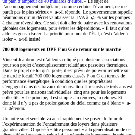
un plan d’ampleur de 40 milliards d’euros
. « Le sujet de
l’accompagnement budgétaire, comme certains l’évoquent, ne me
paraît pas le plus sérieux », a-t-il répondu. Le gouvernement rappelle
néanmoins qu’un décret va abaisser la TVA à 5,5 % sur les pompes
à chaleur réversibles. Ce sujet doit aller de paire avec les rénovations
globales des logements, pour éviter les déperditions. « Il faut qu’on
aide les gens à isoler. La priorité pour moi de l’État, c’est d’aider à
isoler », a-t-il insisté.
700 000 logements en DPE F ou G de retour sur le marché
Vincent Jeanbrun est d’ailleurs critiqué par plusieurs associations
pour son projet d’assouplissement relatif aux passoires thermiques.
Dans le projet de loi qu’il porte, il est prévu de pouvoir remettre sur
le marché locatif 700 000
logements
classés F ou G en termes de
performance énergétique, à condition que les propriétaires
s’engagent dans des travaux de rénovation. Un sursis de trois ans est
prévu pour les maisons individuelles, cinq ans pour les logements
collectifs. « Le principe, il est simple : tu rénoves, tu reloues. Et
donc là il n’y a pas de prolongation du délai comme ça à blanc », a-
t-il défendu.
Un autre sujet sensible va aussi rapidement se poser : le futur de
l’expérimentation de l’encadrement des loyers dans plusieurs
grandes villes. Opposé à « titre personnel » à la généralisation de ce
dispositif qui accentue, selon lui, la pénurie de logements, le ministre