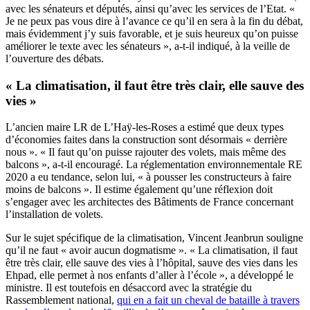
avec les sénateurs et députés, ainsi qu’avec les services de l’Etat. «
Je ne peux pas vous dire à l’avance ce qu’il en sera à la fin du débat,
mais évidemment j’y suis favorable, et je suis heureux qu’on puisse
améliorer le texte avec les sénateurs », a-t-il indiqué, à la veille de
l’ouverture des débats.
« La climatisation, il faut être très clair, elle sauve des
vies »
L’ancien maire LR de L’Haÿ-les-Roses a estimé que deux types
d’économies faites dans la construction sont désormais « derrière
nous ». « Il faut qu’on puisse rajouter des volets, mais même des
balcons », a-t-il encouragé. La réglementation environnementale RE
2020 a eu tendance, selon lui, « à pousser les constructeurs à faire
moins de balcons ». Il estime également qu’une réflexion doit
s’engager avec les architectes des Bâtiments de France concernant
l’installation de volets.
Sur le sujet spécifique de la climatisation, Vincent Jeanbrun souligne
qu’il ne faut « avoir aucun dogmatisme ». « La climatisation, il faut
être très clair, elle sauve des vies à l’hôpital, sauve des vies dans les
Ehpad, elle permet à nos enfants d’aller à l’école », a développé le
ministre. Il est toutefois en désaccord avec la stratégie du
Rassemblement national,
qui en a fait un cheval de bataille à travers