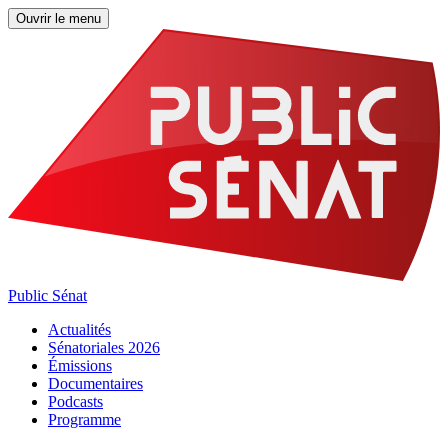
Ouvrir le menu
Public Sénat
Actualités
Sénatoriales 2026
Émissions
Documentaires
Podcasts
Programme