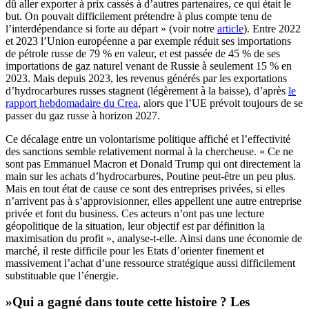
dû aller exporter à prix cassés à d’autres partenaires, ce qui était le
but. On pouvait difficilement prétendre à plus compte tenu de
l’interdépendance si forte au départ » (voir notre
article
). Entre 2022
et 2023 l’Union européenne a par exemple réduit ses importations
de pétrole russe de 79 % en valeur, et est passée de 45 % de ses
importations de gaz naturel venant de Russie à seulement 15 % en
2023. Mais depuis 2023, les revenus générés par les exportations
d’hydrocarbures russes stagnent (légèrement à la baisse), d’après
le
rapport hebdomadaire du Crea
, alors que l’UE prévoit toujours de se
passer du gaz russe à horizon 2027.
Ce décalage entre un volontarisme politique affiché et l’effectivité
des sanctions semble relativement normal à la chercheuse. « Ce ne
sont pas Emmanuel Macron et Donald Trump qui ont directement la
main sur les achats d’hydrocarbures, Poutine peut-être un peu plus.
Mais en tout état de cause ce sont des entreprises privées, si elles
n’arrivent pas à s’approvisionner, elles appellent une autre entreprise
privée et font du business. Ces acteurs n’ont pas une lecture
géopolitique de la situation, leur objectif est par définition la
maximisation du profit », analyse-t-elle. Ainsi dans une économie de
marché, il reste difficile pour les Etats d’orienter finement et
massivement l’achat d’une ressource stratégique aussi difficilement
substituable que l’énergie.
»Qui a gagné dans toute cette histoire ? Les