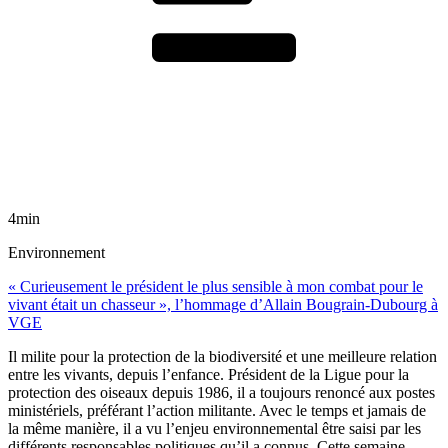
4min
Environnement
« Curieusement le président le plus sensible à mon combat pour le
vivant était un chasseur », l’hommage d’Allain Bougrain-Dubourg à
VGE
Il milite pour la protection de la biodiversité et une meilleure relation
entre les vivants, depuis l’enfance. Président de la Ligue pour la
protection des oiseaux depuis 1986, il a toujours renoncé aux postes
ministériels, préférant l’action militante. Avec le temps et jamais de
la même manière, il a vu l’enjeu environnemental être saisi par les
différents responsables politiques qu’il a connus. Cette semaine,