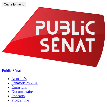
Ouvrir le menu
Public Sénat
Actualités
Sénatoriales 2026
Émissions
Documentaires
Podcasts
Programme