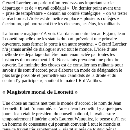
Gérard Larcher, on parle « d’un rendez-vous important sur le
départage » et de « travail collégial ». Un dernier point avant une
« prise de température » demain au comité stratégique, « on va tester
la réaction ». L’idée est de mettre en place « plusieurs collèges »
électoraux, qui pourraient être les électeurs, les élus, les militants.
La formule magique ? A voir. Car dans un entretien au
Figaro
, Jean
Leonetti rappelle que les statuts du parti prévoient une primaire
ouverture, sans fermer la porte à un autre système. « Gérard Larcher
n’a jamais arrêté de dialoguer avec tout le monde. L’idée d’une
méthode de départage doit être maintenant actée par toutes les
instances du mouvement LR. Nos statuts prévoient une primaire
ouverte. La moindre des choses est de consulter nos militants pour
savoir s’ils sont d’accord pour élaborer un mode de désignation le
plus large possible et permettre aux candidats de la droite et du
centre d’y participer », soutient le maire LR d’Antibes.
« Magistère moral de Leonetti »
Une chose au moins met tout le monde d’accord : le nom de Jean
Leonetti. Il fait l’unanimité. « J’ai eu Jean Leonetti il y a quelques
jours. Jean était le président du conseil national, il avait assuré
temporairement l’intérim après Laurent Wauquiez, je pense qu’il est
un homme de consensus qui pourrait convenir à tout le monde et
faire ce travail très rapidement », réagit auprès de Public Sénat