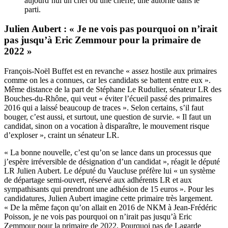
aujourd’hui un chef ou une cheffe, une autorité dans le
parti.
Julien Aubert : « Je ne vois pas pourquoi on n’irait
pas jusqu’à Eric Zemmour pour la primaire de
2022 »
François-Noël Buffet est en revanche « assez hostile aux primaires
comme on les a connues, car les candidats se battent entre eux ».
Même distance de la part de Stéphane Le Rudulier, sénateur LR des
Bouches-du-Rhône, qui veut « éviter l’écueil passé des primaires
2016 qui a laissé beaucoup de traces ». Selon certains, s’il faut
bouger, c’est aussi, et surtout, une question de survie. « Il faut un
candidat, sinon on a vocation à disparaître, le mouvement risque
d’exploser », craint un sénateur LR.
« La bonne nouvelle, c’est qu’on se lance dans un processus que
j’espère irréversible de désignation d’un candidat », réagit le député
LR Julien Aubert. Le député du Vaucluse préfère lui « un système
de départage semi-ouvert, réservé aux adhérents LR et aux
sympathisants qui prendront une adhésion de 15 euros ». Pour les
candidatures, Julien Aubert imagine cette primaire très largement.
« De la même façon qu’on allait en 2016 de NKM à Jean-Frédéric
Poisson, je ne vois pas pourquoi on n’irait pas jusqu’à Eric
Zemmour pour la primaire de 2022. Pourquoi pas de Lagarde